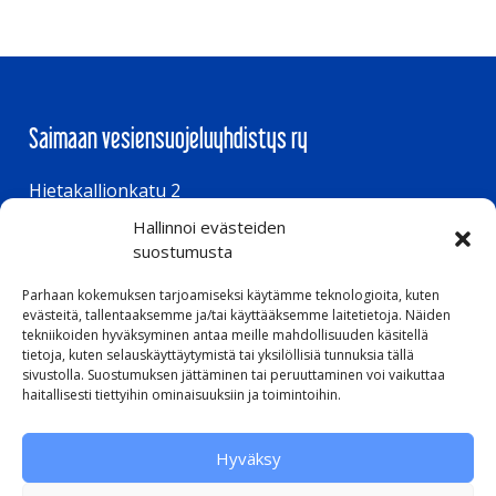
Saimaan vesiensuojeluyhdistys ry
Hietakallionkatu 2
Hallinnoi evästeiden
53850 Lappeenranta
suostumusta
Parhaan kokemuksen tarjoamiseksi käytämme teknologioita, kuten
Aukioloajat
evästeitä, tallentaaksemme ja/tai käyttääksemme laitetietoja. Näiden
tekniikoiden hyväksyminen antaa meille mahdollisuuden käsitellä
tietoja, kuten selauskäyttäytymistä tai yksilöllisiä tunnuksia tällä
ma – to klo 8.00 – 16.00
sivustolla. Suostumuksen jättäminen tai peruuttaminen voi vaikuttaa
pe klo 8.00 – 15.00
haitallisesti tiettyihin ominaisuuksiin ja toimintoihin.
Hyväksy
Pikalinkit