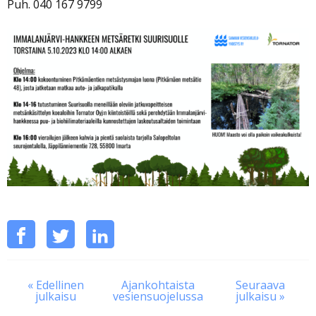
Puh. 040 167 9799
Jaa
Jaa
Jaa
Jaa
tämä
Facebookissa
Twitterissä
LinkedInissä
sosiaalisessa
« Edellinen
Ajankohtaista
Seuraava
mediassa
julkaisu
vesiensuojelussa
julkaisu »