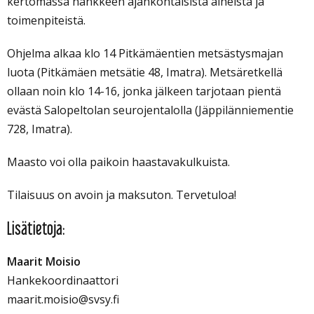
kertomassa hankkeen ajankohtaisista aiheista ja
toimenpiteistä.
Ohjelma alkaa klo 14 Pitkämäentien metsästysmajan
luota (Pitkämäen metsätie 48, Imatra). Metsäretkellä
ollaan noin klo 14-16, jonka jälkeen tarjotaan pientä
evästä Salopeltolan seurojentalolla (Jäppilänniementie
728, Imatra).
Maasto voi olla paikoin haastavakulkuista.
Tilaisuus on avoin ja maksuton. Tervetuloa!
Lisätietoja:
Maarit Moisio
Hankekoordinaattori
maarit.moisio@svsy.fi