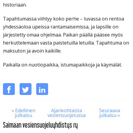
historiaan.
Tapahtumassa viihtyy koko perhe – luvassa on rentoa
yhdessäoloa upeissa rantamaisemissa, ja lapsille on
järjestetty omaa ohjelmaa. Paikan päällä pääsee myös
herkuttelemaan vasta paistetuilla letuilla. Tapahtuma on
maksuton ja avoin kaikille.
Paikalla on nuotiopaikka, istumapaikkoja ja käymälät.
Jaa
Jaa
Jaa
Jaa
tämä
Facebookissa
Twitterissä
LinkedInissä
sosiaalisessa
« Edellinen
Ajankohtaista
Seuraava
mediassa
julkaisu
vesiensuojelussa
julkaisu »
Saimaan vesiensuojeluyhdistys ry