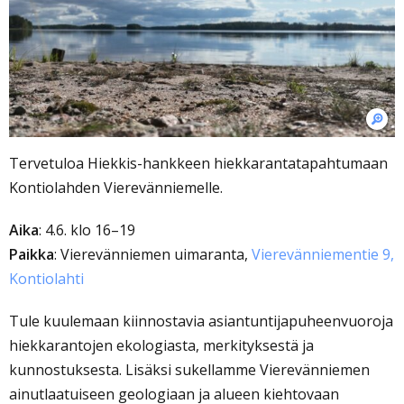
Tervetuloa Hiekkis-hankkeen hiekkarantatapahtumaan
Kontiolahden Vierevänniemelle.
Aika
: 4.6. klo 16–19
Paikka
: Vierevänniemen uimaranta,
Vierevänniementie 9,
Kontiolahti
Tule kuulemaan kiinnostavia asiantuntijapuheenvuoroja
hiekkarantojen ekologiasta, merkityksestä ja
kunnostuksesta. Lisäksi sukellamme Vierevänniemen
ainutlaatuiseen geologiaan ja alueen kiehtovaan