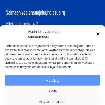
Saimaan vesiensuojeluyhdistys ry
Hietakallionkatu 2
Hallinnoi evästeiden
53850 Lappeenranta
suostumusta
Parhaan kokemuksen tarjoamiseksi käytämme teknologioita, kuten
Aukioloajat
evästeitä, tallentaaksemme ja/tai käyttääksemme laitetietoja. Näiden
tekniikoiden hyväksyminen antaa meille mahdollisuuden käsitellä
tietoja, kuten selauskäyttäytymistä tai yksilöllisiä tunnuksia tällä
ma – to klo 8.00 – 16.00
sivustolla. Suostumuksen jättäminen tai peruuttaminen voi vaikuttaa
pe klo 8.00 – 15.00
haitallisesti tiettyihin ominaisuuksiin ja toimintoihin.
Hyväksy
Pikalinkit
Kiellä
Evästeseloste
Näytä asetukset