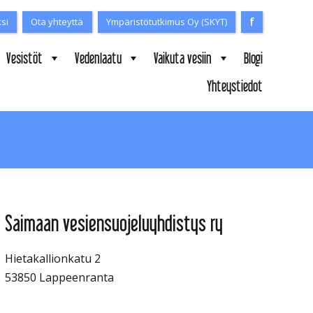
f
Facebook
ksi
Ota yhteyttä
Ympäristötutkimus Oy (SKYT)
Vesistöt
Vedenlaatu
Vaikuta vesiin
Blogi
Yhteystiedot
Saimaan vesiensuojeluyhdistys ry
Hietakallionkatu 2
53850 Lappeenranta