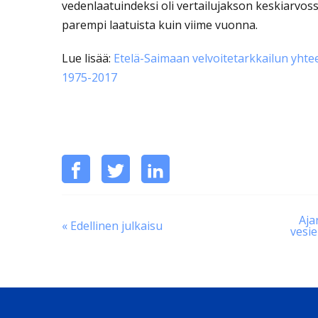
vedenlaatuindeksi oli vertailujakson keskiarvos
parempi laatuista kuin viime vuonna.
Lue lisää:
Etelä-Saimaan velvoitetarkkailun yhtee
1975-2017
Jaa
Jaa
Jaa
Jaa
tämä
Facebookissa
Twitterissä
LinkedInissä
Aja
sosiaalisessa
« Edellinen julkaisu
vesi
mediassa