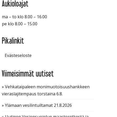
Aukioloajat
ma – to klo 8.00 – 16.00
pe klo 8.00 – 15.00
Pikalinkit
Evästeseloste
Viimeisimmät uutiset
» Vehkataipaleen monimuotoisuushankkeen
vieraslajitempaus torstaina 6.8.
» Ylämaan vesilintuiltamat 21.8.2026
» Uutinen Vesiensuojelun maastoretkestä ja