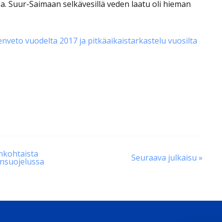
sa. Suur-Saimaan selkävesillä veden laatu oli hieman
nveto vuodelta 2017 ja pitkäaikaistarkastelu vuosilta
nkohtaista
Seuraava julkaisu »
ensuojelussa