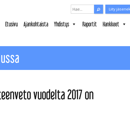
Search for:
Liity jäsene
Search for:
Etusivu
Ajankohtaista
Yhdistys
Raportit
Hankkeet
lussa
teenveto vuodelta 2017 on