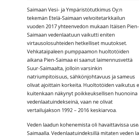
Saimaan Vesi- ja Ympäristötutkimus Oy:n
tekemän Etelä-Saimaan velvoitetarkkailun
vuoden 2017 yhteenvedon mukaan Itäisen Pien-
Saimaan vedenlaatuun vaikutti eniten
virtausolosuhteiden hetkelliset muutokset.
Vehkataipaleen pumppaamon huoltotöiden
aikana Pien-Saimaa ei saanut laimennusvettä
Suur-Saimaalta, jolloin varsinkin
natriumpitoisuus, sähkönjohtavuus ja sameus
olivat ajoittain korkeita. Huoltotöiden vaikutus e
kuitenkaan näkynyt poikkeuksellisen huonoina
vedenlaatuindekseinä, vaan ne olivat
vertailujakson 1992 – 2016 keskiarvoa.
Veden laadun kohenemista oli havaittavissa usea
Saimaalla. Vedenlaatuindeksillä mitaten veden l