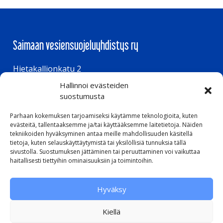
Saimaan vesiensuojeluyhdistys ry
Hietakallionkatu 2
Hallinnoi evästeiden
53850 Lappeenranta
suostumusta
Parhaan kokemuksen tarjoamiseksi käytämme teknologioita, kuten
Aukioloajat
evästeitä, tallentaaksemme ja/tai käyttääksemme laitetietoja. Näiden
tekniikoiden hyväksyminen antaa meille mahdollisuuden käsitellä
tietoja, kuten selauskäyttäytymistä tai yksilöllisiä tunnuksia tällä
ma – to klo 8.00 – 16.00
sivustolla. Suostumuksen jättäminen tai peruuttaminen voi vaikuttaa
pe klo 8.00 – 15.00
haitallisesti tiettyihin ominaisuuksiin ja toimintoihin.
Hyväksy
Pikalinkit
Kiellä
Evästeseloste