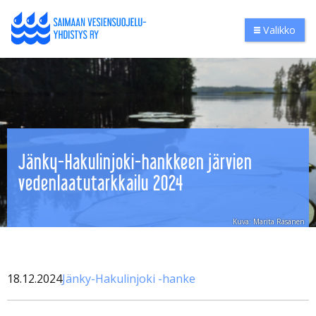
Valikko
Jänky-Hakulinjoki-hankkeen järvien
vedenlaatutarkkailu 2024
Kuva: Marita Räsänen
18.12.2024
Jänky-Hakulinjoki -hanke