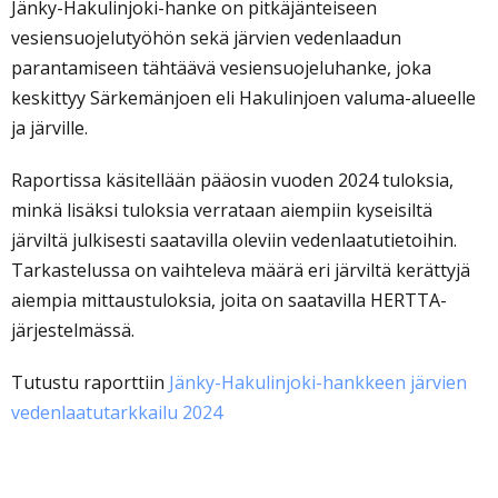
Jänky-Hakulinjoki-hanke on pitkäjänteiseen
vesiensuojelutyöhön sekä järvien vedenlaadun
parantamiseen tähtäävä vesiensuojeluhanke, joka
keskittyy Särkemänjoen eli Hakulinjoen valuma-alueelle
ja järville.
Raportissa käsitellään pääosin vuoden 2024 tuloksia,
minkä lisäksi tuloksia verrataan aiempiin kyseisiltä
järviltä julkisesti saatavilla oleviin vedenlaatutietoihin.
Tarkastelussa on vaihteleva määrä eri järviltä kerättyjä
aiempia mittaustuloksia, joita on saatavilla HERTTA-
järjestelmässä.
Tutustu raporttiin
Jänky
-Hakulinjoki-hankkeen järvien
vedenlaatutarkkailu 2024