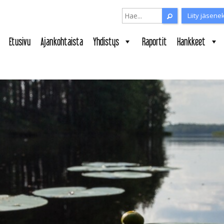
Search for:
Liity jäsene
Search for:
Etusivu
Ajankohtaista
Yhdistys
Raportit
Hankkeet