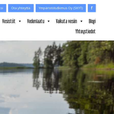
f
Facebook
ksi
Ota yhteyttä
Ympäristötutkimus Oy (SKYT)
Vesistöt
Vedenlaatu
Vaikuta vesiin
Blogi
Yhteystiedot