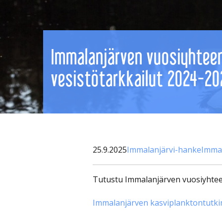
Immalanjärven vuosiyhteen
vesistötarkkailut 2024-20
25.9.2025
Immalanjärvi-hanke
Immal
Tutustu Immalanjärven vuosiyhtee
Immalanjärven kasviplanktontutk