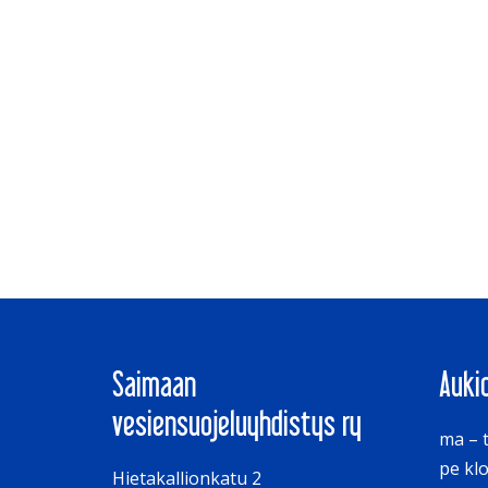
Saimaan
Auki
vesiensuojeluyhdistys ry
ma – t
pe klo
Hietakallionkatu 2