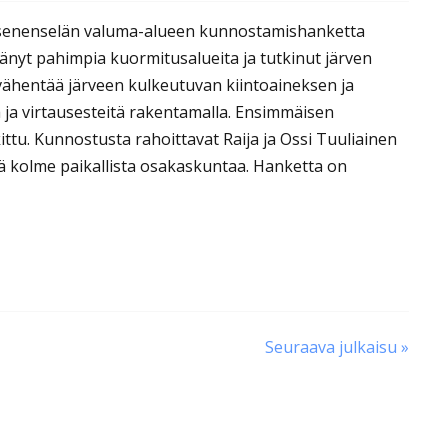
ksenenselän valuma-alueen kunnostamishanketta
änyt pahimpia kuormitusalueita ja tutkinut järven
vähentää järveen kulkeutuvan kiintoaineksen ja
a ja virtausesteitä rakentamalla. Ensimmäisen
ittu. Kunnostusta rahoittavat Raija ja Ossi Tuuliainen
kä kolme paikallista osakaskuntaa. Hanketta on
Seuraava julkaisu »