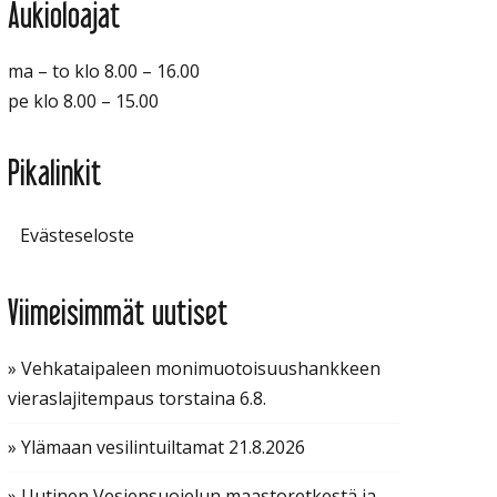
Aukioloajat
ma – to klo 8.00 – 16.00
pe klo 8.00 – 15.00
Pikalinkit
Evästeseloste
Viimeisimmät uutiset
» Vehkataipaleen monimuotoisuushankkeen
vieraslajitempaus torstaina 6.8.
» Ylämaan vesilintuiltamat 21.8.2026
» Uutinen Vesiensuojelun maastoretkestä ja