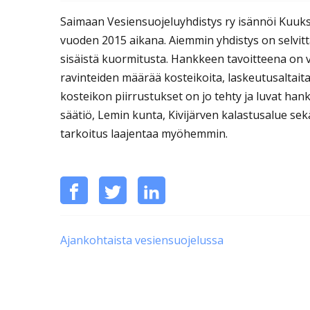
Saimaan Vesiensuojeluyhdistys ry isännöi Kuu
vuoden 2015 aikana. Aiemmin yhdistys on selvitt
sisäistä kuormitusta. Hankkeen tavoitteena on 
ravinteiden määrää kosteikoita, laskeutusaltait
kosteikon piirrustukset on jo tehty ja luvat hank
säätiö, Lemin kunta, Kivijärven kalastusalue se
tarkoitus laajentaa myöhemmin.
Jaa
Jaa
Jaa
Jaa
tämä
Facebookissa
Twitterissä
LinkedInissä
Ajankohtaista vesiensuojelussa
sosiaalisessa
mediassa