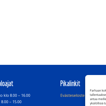
oloajat
Pikalinkit
Parhaan kok
tallentaaks
o klo 8.00 – 16.00
Evästeseloste
antaa meille
 8.00 – 15.00
yksilöllisiä