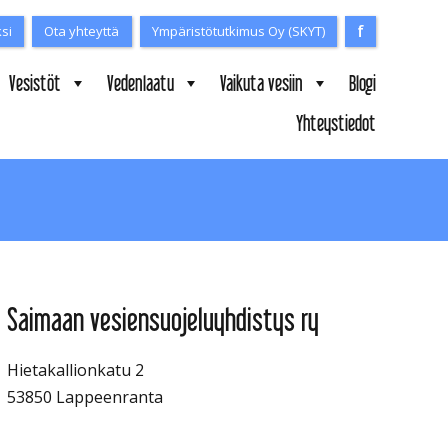
f
Facebook
ksi
Ota yhteyttä
Ympäristötutkimus Oy (SKYT)
Vesistöt
Vedenlaatu
Vaikuta vesiin
Blogi
Yhteystiedot
Saimaan vesiensuojeluyhdistys ry
Hietakallionkatu 2
53850 Lappeenranta