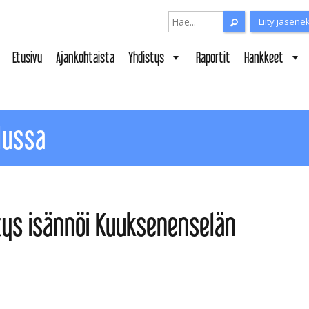
Search for:
Liity jäsene
Search for:
Etusivu
Ajankohtaista
Yhdistys
Raportit
Hankkeet
lussa
tys isännöi Kuuksenenselän