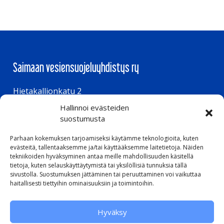
Saimaan vesiensuojeluyhdistys ry
Hietakallionkatu 2
Hallinnoi evästeiden
53850 Lappeenranta
suostumusta
Parhaan kokemuksen tarjoamiseksi käytämme teknologioita, kuten
Aukioloajat
evästeitä, tallentaaksemme ja/tai käyttääksemme laitetietoja. Näiden
tekniikoiden hyväksyminen antaa meille mahdollisuuden käsitellä
tietoja, kuten selauskäyttäytymistä tai yksilöllisiä tunnuksia tällä
ma – to klo 8.00 – 16.00
sivustolla. Suostumuksen jättäminen tai peruuttaminen voi vaikuttaa
pe klo 8.00 – 15.00
haitallisesti tiettyihin ominaisuuksiin ja toimintoihin.
Hyväksy
Pikalinkit