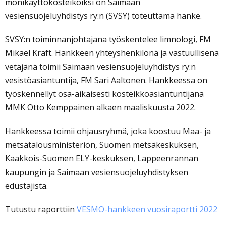
monikäyttökosteikoiksi on Saimaan
vesiensuojeluyhdistys ry:n (SVSY) toteuttama hanke.
SVSY:n toiminnanjohtajana työskentelee limnologi, FM
Mikael Kraft. Hankkeen yhteyshenkilönä ja vastuullisena
vetäjänä toimii Saimaan vesiensuojeluyhdistys ry:n
vesistöasiantuntija, FM Sari Aaltonen. Hankkeessa on
työskennellyt osa-aikaisesti kosteikkoasiantuntijana
MMK Otto Kemppainen alkaen maaliskuusta 2022.
Hankkeessa toimii ohjausryhmä, joka koostuu Maa- ja
metsätalousministeriön, Suomen metsäkeskuksen,
Kaakkois-Suomen ELY-keskuksen, Lappeenrannan
kaupungin ja Saimaan vesiensuojeluyhdistyksen
edustajista.
Tutustu raporttiin
VESMO-hankkeen vuosiraportti 2022