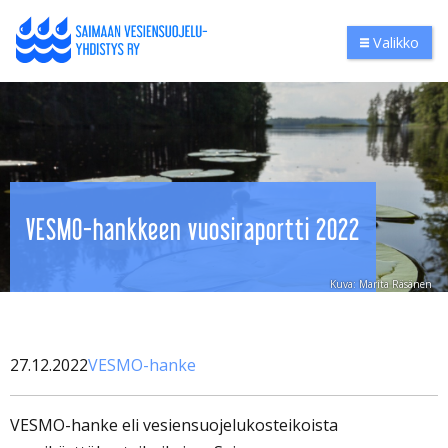
Valikko
VESMO-hankkeen vuosiraportti 2022
Kuva: Marita Räsänen
27.12.2022
VESMO-hanke
VESMO-hanke eli vesiensuojelukosteikoista