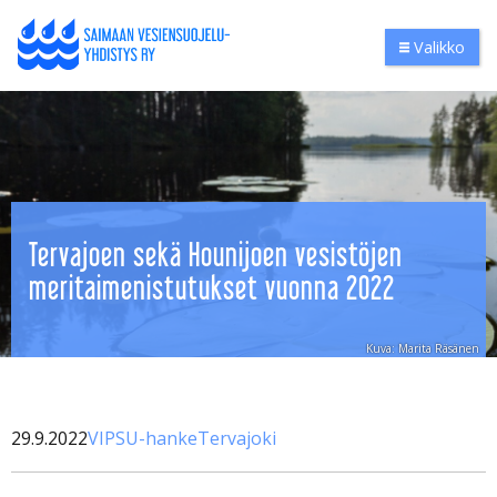
Valikko
Tervajoen sekä Hounijoen vesistöjen
meritaimenistutukset vuonna 2022
Kuva: Marita Räsänen
29.9.2022
VIPSU-hanke
Tervajoki