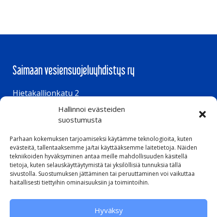
Saimaan vesiensuojeluyhdistys ry
Hietakallionkatu 2
Hallinnoi evästeiden
53850 Lappeenranta
suostumusta
Parhaan kokemuksen tarjoamiseksi käytämme teknologioita, kuten
Aukioloajat
evästeitä, tallentaaksemme ja/tai käyttääksemme laitetietoja. Näiden
tekniikoiden hyväksyminen antaa meille mahdollisuuden käsitellä
tietoja, kuten selauskäyttäytymistä tai yksilöllisiä tunnuksia tällä
ma – to klo 8.00 – 16.00
sivustolla. Suostumuksen jättäminen tai peruuttaminen voi vaikuttaa
pe klo 8.00 – 15.00
haitallisesti tiettyihin ominaisuuksiin ja toimintoihin.
Hyväksy
Pikalinkit